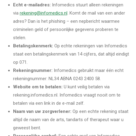
Echt e-mailadres:
Infomedics stuurt alleen rekeningen
via
rekening@infomedics.nl
. Komt de mail van een ander
adres? Dan is het phishing – een nepbericht waarmee
criminelen geld of persoonlijke gegevens proberen te
stelen.
Betalingskenmerk:
Op echte rekeningen van Infomedics
staat een betalingskenmerk van 14 cijfers, dat altijd eindigt
op 071.
Rekeningnummer:
Infomedics gebruikt maar één echt
rekeningnummer: NL34 ABNA 0243 2400 58.
Website om te betalen:
U kunt veilig betalen via
rekening.infomedics.nl. Infomedics vraagt nooit om te
betalen via een link in de e-mail zelf.
Naam van uw zorgverlener:
Op een echte rekening staat
altijd de naam van de arts, tandarts of therapeut waar u
geweest bent.
Persoonlijke aanhef:
Een echte mail van Infomedics