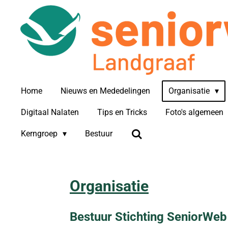
Ga
direct
naar
de
hoofdinhoud
Home
Nieuws en Mededelingen
Organisatie
Digitaal Nalaten
Tips en Tricks
Foto's algemeen
Kerngroep
Bestuur
Organisatie
Bestuur Stichting SeniorWeb