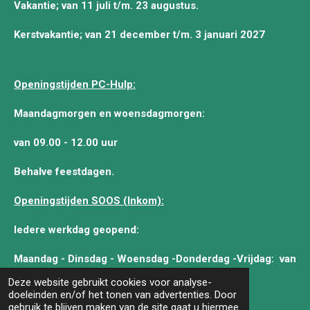
Vakantie; van 11 juli t/m. 23 augustus.
Kerstvakantie; van 21 december t/m. 3 januari 2027
Openingstijden PC-Hulp:
Maandagmorgen en woensdagmorgen:
van 09.00 - 12.00 uur
Behalve feestdagen.
Openingstijden SOOS (Inkom):
Iedere werkdag geopend:
Maandag - Dinsdag - Woensdag -Donderdag -Vrijdag:
van
10.00 - 12.00 uur.
Deze website gebruikt cookies voor analyse-
doeleinden en/of het tonen van advertenties. Door
gebruik te blijven maken van de site gaat u hiermee