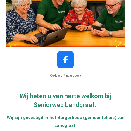
F
a
Ook op Facebook
c
e
b
Wij heten u van harte welkom bij
o
Seniorweb Landgraaf.
o
k
Wij zijn gevestigd In het Burgerhoes (gemeentehuis) van
Landgraaf.