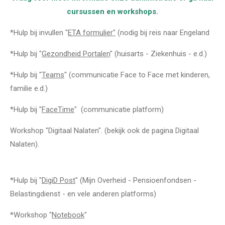
cursussen en workshops.
*Hulp bij invullen "
ETA formulier"
(nodig bij reis naar Engeland
*Hulp bij "
Gezondheid Portalen
" (huisarts - Ziekenhuis - e.d.)
*Hulp bij "
Teams
" (communicatie Face to Face met kinderen,
familie e.d.)
*Hulp bij "
FaceTime
" (communicatie platform)
Workshop "Digitaal Nalaten". (bekijk ook de pagina Digitaal
Nalaten).
*Hulp bij "
DigiD Post
" (Mijn Overheid - Pensioenfondsen -
Belastingdienst - en vele anderen platforms)
*Workshop "
Notebook
"