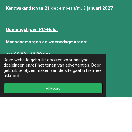
Kerstvakantie; van 21 december t/m. 3 januari 2027
Openingstijden PC-Hulp:
Maandagmorgen en woensdagmorgen:
van 09.00 - 12.00 uur
Deze website gebruikt cookies voor analyse-
doeleinden en/of het tonen van advertenties. Door
Behalve feestdagen.
gebruik te blijven maken van de site gaat u hiermee
akkoord.
Openingstijden SOOS (Inkom):
Akkoord
Iedere werkdag geopend:
Maandag - Dinsdag - Woensdag -Donderdag -Vrijdag:
van
10.00 - 12.00 uur.
© 2020 - 2021 SeniorWeb Landgraaf. Design Jos Collaris