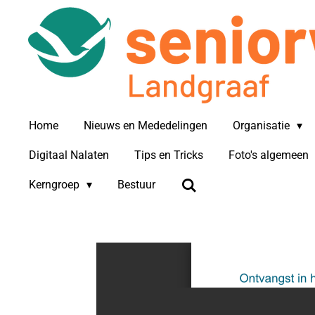
Ga
direct
naar
de
hoofdinhoud
Home
Nieuws en Mededelingen
Organisatie
Digitaal Nalaten
Tips en Tricks
Foto's algemeen
Kerngroep
Bestuur