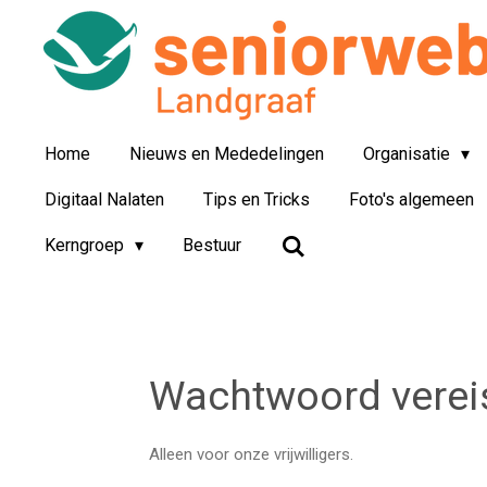
Ga
direct
naar
de
hoofdinhoud
Home
Nieuws en Mededelingen
Organisatie
Digitaal Nalaten
Tips en Tricks
Foto's algemeen
Kerngroep
Bestuur
Wachtwoord verei
Alleen voor onze vrijwilligers.