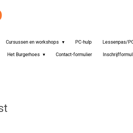
STICHTING SENIORWEB LANDGRAAF (SSWL)
Cursussen en workshops
PC-hulp
Lessenpas/PC
Het Burgerhoes
Contact-formulier
Inschrijfformul
st