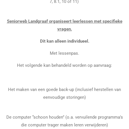
7, 8.1, 10 of 11)
S
e
niorweb Landgraaf organiseert leerlessen met specifieke
vragen.
Dit kan alleen individueel
.
Met lessenpas.
Het volgende kan behandeld worden op aanvraag:
Het maken van een goede back-up (inclusief herstellen van
eenvoudige storingen)
De computer “schoon houden” (o.a. vervuilende programma’s
die computer trager maken leren verwijderen)