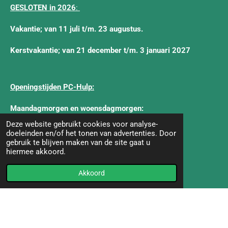
GESLOTEN in 2026
:
Vakantie; van 11 juli t/m. 23 augustus.
Kerstvakantie; van 21 december t/m. 3 januari 2027
Openingstijden PC-Hulp:
Maandagmorgen en woensdagmorgen:
Deze website gebruikt cookies voor analyse-
van 09.00 - 12.00 uur
doeleinden en/of het tonen van advertenties. Door
gebruik te blijven maken van de site gaat u
Behalve feestdagen.
hiermee akkoord.
Openingstijden SOOS (Inkom):
Akkoord
Iedere werkdag geopend:
Maandag - Dinsdag - Woensdag -Donderdag -Vrijdag:
van